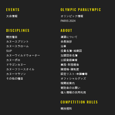
EVENTS
OLYMPIC PARALYMPIC
大会情報
オリンピック情報
PARIS 2024
DISCIPLINES
ABOUT
競技種目
連盟について
カヌースプリント
会長挨拶
カヌースラローム
沿革
SUP
役員名簿･組織図
カヌーワイルドウォーター
加盟団体名簿
カヌーポロ
公認登録業者
ドラゴンカヌー
業務･財務報告
カヌーフリースタイル
諸規程･諸制度
カヌーマラソン
認定リスト･申請書等
その他の種目
オフィシャルグッズ
機関紙案内
寄附金のお願い
個人情報の共同利用
COMPETITION RULES
競技規則