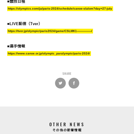
■競技日程
https://olympics.com/ja/paris-2024/schedule/canoe-slalom?day=27-july
■LIVE配信（Tver）
https://tver.jp/olympic/paris2024/game/CSLMK1----------------/
■選手情報
https://www.canoe.or.jp/olympic_paralympic/paris-2024/
SHARE
OTHER NEWS
その他の新着情報