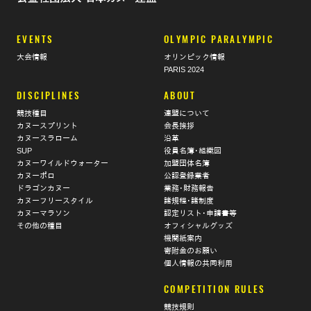
EVENTS
OLYMPIC PARALYMPIC
大会情報
オリンピック情報
PARIS 2024
DISCIPLINES
ABOUT
競技種目
連盟について
カヌースプリント
会長挨拶
カヌースラローム
沿革
SUP
役員名簿･組織図
カヌーワイルドウォーター
加盟団体名簿
カヌーポロ
公認登録業者
ドラゴンカヌー
業務･財務報告
カヌーフリースタイル
諸規程･諸制度
カヌーマラソン
認定リスト･申請書等
その他の種目
オフィシャルグッズ
機関紙案内
寄附金のお願い
個人情報の共同利用
COMPETITION RULES
競技規則