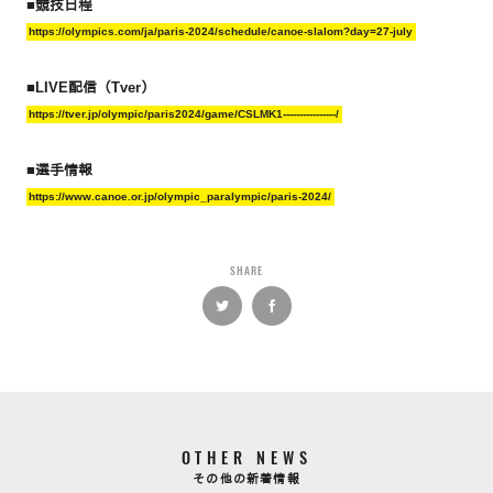
■競技日程
https://olympics.com/ja/paris-2024/schedule/canoe-slalom?day=27-july
■LIVE配信（Tver）
https://tver.jp/olympic/paris2024/game/CSLMK1----------------/
■選手情報
https://www.canoe.or.jp/olympic_paralympic/paris-2024/
SHARE
OTHER NEWS
その他の新着情報