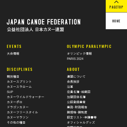
PAGETOP
HOME
EVENTS
OLYMPIC PARALYMPIC
大会情報
オリンピック情報
PARIS 2024
DISCIPLINES
ABOUT
競技種目
連盟について
カヌースプリント
会長挨拶
カヌースラローム
沿革
SUP
役員名簿･組織図
カヌーワイルドウォーター
加盟団体名簿
カヌーポロ
公認登録業者
ドラゴンカヌー
業務･財務報告
カヌーフリースタイル
諸規程･諸制度
カヌーマラソン
認定リスト･申請書等
その他の種目
オフィシャルグッズ