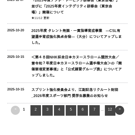
「2025年度アンチ・ドーピング研修会（東京会場）」
並びに「2025年度インテグリティ研修会（東京会
場）」開催について
★11/12 更新
2025-10-20
2025年度 タレント発掘・一貫指導育成事業 ―CSL有
望選手育成強化拠点合宿―（大分）についてアップしま
した。
2025-10-15
＜第４８回NHK杯全日本カヌースラローム競技大会／
兼令和７年度日本カヌースラローム選手権大会＞の「開
催要項変更事項」と「公式練習グループ表」についてア
ップしました。
2025-10-15
スプリント強化委員会より、江副記念リクルート財団
_2026年度スポーツ部門 奨学生募集のお知らせ
<
>
1
2
3
4
5
6
7
...
12