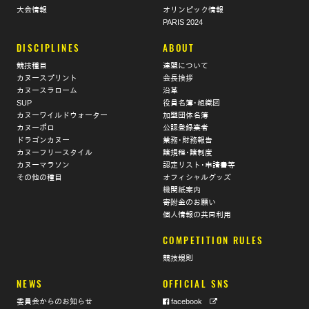
大会情報
オリンピック情報
PARIS 2024
DISCIPLINES
ABOUT
競技種目
連盟について
カヌースプリント
会長挨拶
カヌースラローム
沿革
SUP
役員名簿･組織図
カヌーワイルドウォーター
加盟団体名簿
カヌーポロ
公認登録業者
ドラゴンカヌー
業務･財務報告
カヌーフリースタイル
諸規程･諸制度
カヌーマラソン
認定リスト･申請書等
その他の種目
オフィシャルグッズ
機関紙案内
寄附金のお願い
個人情報の共同利用
COMPETITION RULES
競技規則
NEWS
OFFICIAL SNS
委員会からのお知らせ
facebook