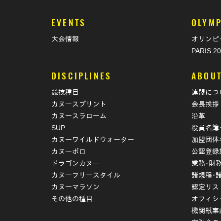
EVENTS
OLYMP
大会情報
オリンピ
PARIS 2
DISCIPLINES
ABOU
競技種目
連盟につ
カヌースプリント
会長挨拶
カヌースラローム
沿革
SUP
役員名簿
カヌーワイルドウォーター
加盟団体
カヌーポロ
公認登録
ドラゴンカヌー
業務･財
カヌーフリースタイル
諸規程･
カヌーマラソン
認定リス
その他の種目
オフィシ
機関紙案