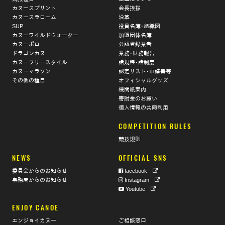
カヌースプリント
会長挨拶
カヌースラローム
沿革
SUP
役員名簿･組織図
カヌーワイルドウォーター
加盟団体名簿
カヌーポロ
公認登録業者
ドラゴンカヌー
業務･財務報告
カヌーフリースタイル
諸規程･諸制度
カヌーマラソン
認定リスト･申請書等
その他の種目
オフィシャルグッズ
機関紙案内
寄附金のお願い
個人情報の共同利用
COMPETITION RULES
競技規則
NEWS
OFFICIAL SNS
委員会からのお知らせ
facebook
事務局からのお知らせ
Instagram
Youtube
ENJOY CANOE
エンジョイカヌー
ご相談窓口