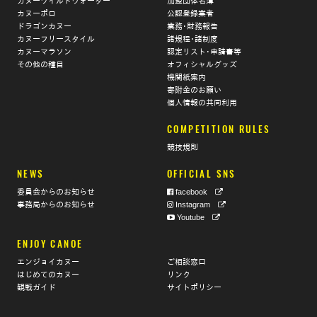
カヌーワイルドウォーター
加盟団体名簿
カヌーポロ
公認登録業者
ドラゴンカヌー
業務･財務報告
カヌーフリースタイル
諸規程･諸制度
カヌーマラソン
認定リスト･申請書等
その他の種目
オフィシャルグッズ
機関紙案内
寄附金のお願い
個人情報の共同利用
COMPETITION RULES
競技規則
NEWS
OFFICIAL SNS
委員会からのお知らせ
facebook
事務局からのお知らせ
Instagram
Youtube
ENJOY CANOE
エンジョイカヌー
ご相談窓口
はじめてのカヌー
リンク
観戦ガイド
サイトポリシー