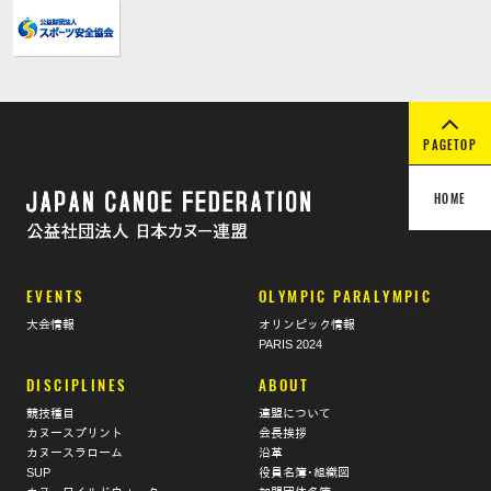
PAGETOP
HOME
EVENTS
OLYMPIC PARALYMPIC
大会情報
オリンピック情報
PARIS 2024
DISCIPLINES
ABOUT
競技種目
連盟について
カヌースプリント
会長挨拶
カヌースラローム
沿革
SUP
役員名簿･組織図