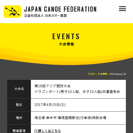
EVENTS
大会情報
HOME >
大会情報 >
2017national_04
第18回アジア競技大会
大会名
ドラゴンボート(男子10人艇、女子10人艇)派遣選考会
2017年4月15日(土)
期日
埼玉県 幸手市 権現堂調節池(行幸湖)特設会場
場所
開催要項
詳しくはこちら