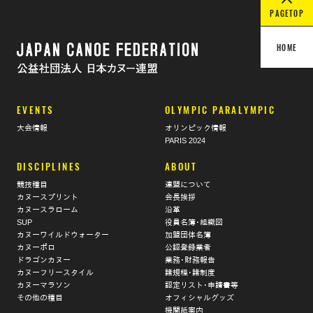
PAGETOP
HOME
EVENTS
OLYMPIC PARALYMPIC
大会情報
オリンピック情報
PARIS 2024
DISCIPLINES
ABOUT
競技種目
連盟について
カヌースプリント
会長挨拶
カヌースラローム
沿革
SUP
役員名簿･組織図
カヌーワイルドウォーター
加盟団体名簿
カヌーポロ
公認登録業者
ドラゴンカヌー
業務･財務報告
カヌーフリースタイル
諸規程･諸制度
カヌーマラソン
認定リスト･申請書等
その他の種目
オフィシャルグッズ
機関紙案内