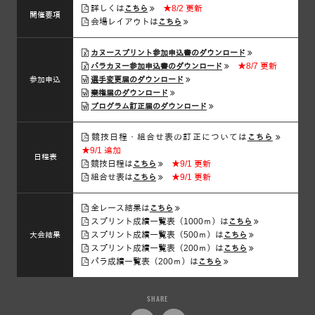
詳しくは
★8/2 更新
こちら
開催要項
会場レイアウトは
こちら
カヌースプリント参加申込書のダウンロード
★8/7 更新
パラカヌー参加申込書のダウンロード
参加申込
選手変更届のダウンロード
棄権届のダウンロード
プログラム訂正届のダウンロード
競技日程・組合せ表の訂正については
こちら
★9/1 追加
日程表
競技日程は
★9/1 更新
こちら
組合せ表は
★9/1 更新
こちら
全レース結果は
こちら
スプリント成績一覧表（1000ｍ）は
こちら
スプリント成績一覧表（500ｍ）は
大会結果
こちら
スプリント成績一覧表（200ｍ）は
こちら
パラ成績一覧表（200ｍ）は
こちら
SHARE