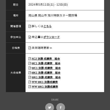
2024年5月11日(土) ･12日(日)
期日
岡山県 岡山市 旭川特設カヌー競技場
場所
詳しくは
開催要項
こちら
申込書の
参加申込
ダウンロード
未定随時更新
日程表
XC2 決勝 成績表 総合
MC1 決勝 成績表 総合
WC1 決勝 成績表 総合
大会結果
MK1 決勝 成績表 総合
WK1 決勝 成績表 総合
ＷＷ MK1 決勝成績表
ＷＷ WK1 決勝成績表
SHARE