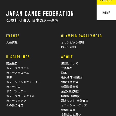
PAGETOP
HOME
EVENTS
OLYMPIC PARALYMPIC
大会情報
オリンピック情報
PARIS 2024
DISCIPLINES
ABOUT
競技種目
連盟について
カヌースプリント
会長挨拶
カヌースラローム
沿革
SUP
役員名簿･組織図
カヌーワイルドウォーター
加盟団体名簿
カヌーポロ
公認登録業者
ドラゴンカヌー
業務･財務報告
カヌーフリースタイル
諸規程･諸制度
カヌーマラソン
認定リスト･申請書等
その他の種目
オフィシャルグッズ
機関紙案内
寄附金のお願い