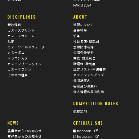
PARIS 2024
DISCIPLINES
ABOUT
競技種目
連盟について
カヌースプリント
会長挨拶
カヌースラローム
沿革
SUP
役員名簿･組織図
カヌーワイルドウォーター
加盟団体名簿
カヌーポロ
公認登録業者
ドラゴンカヌー
業務･財務報告
カヌーフリースタイル
諸規程･諸制度
カヌーマラソン
認定リスト･申請書等
その他の種目
オフィシャルグッズ
機関紙案内
寄附金のお願い
個人情報の共同利用
COMPETITION RULES
競技規則
NEWS
OFFICIAL SNS
委員会からのお知らせ
facebook
事務局からのお知らせ
Instagram