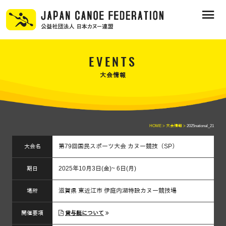
EVENTS
大会情報
HOME >
大会情報 >
2025national_21
第79回国民スポーツ大会 カヌー競技（SP）
大会名
2025年10月3日(金)~ 6日(月)
期日
滋賀県 東近江市 伊庭内湖特設カヌー競技場
場所
開催要項
貸与艇について