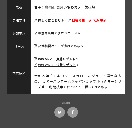
岩手県奥州市 奥州いさわカヌー競技場
場所
★7/16 更新
開催要項
詳しくはこちら
日程変更
参加申込
参加申込書のダウンロード
日程表
公式練習グループ表はこちら
WW MK-1 決勝リザルト
WW WK-1 決勝リザルト
大会結果
令和８年度日本カヌースラロームジュニア選手権大
会、 カヌースラロームジャパンカップキョクヨーシリ
ーズ第３戦 競技中止について
詳しくはこちら
SHARE