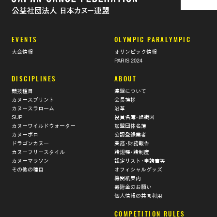
EVENTS
OLYMPIC PARALYMPIC
大会情報
オリンピック情報
PARIS 2024
DISCIPLINES
ABOUT
競技種目
連盟について
カヌースプリント
会長挨拶
カヌースラローム
沿革
SUP
役員名簿･組織図
カヌーワイルドウォーター
加盟団体名簿
カヌーポロ
公認登録業者
ドラゴンカヌー
業務･財務報告
カヌーフリースタイル
諸規程･諸制度
カヌーマラソン
認定リスト･申請書等
その他の種目
オフィシャルグッズ
機関紙案内
寄附金のお願い
個人情報の共同利用
COMPETITION RULES