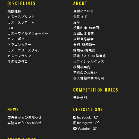
DISCIPLINES
ABOUT
競技種目
連盟について
カヌースプリント
会長挨拶
カヌースラローム
沿革
SUP
役員名簿･組織図
カヌーワイルドウォーター
加盟団体名簿
カヌーポロ
公認登録業者
ドラゴンカヌー
業務･財務報告
カヌーフリースタイル
諸規程･諸制度
カヌーマラソン
認定リスト･申請書等
その他の種目
オフィシャルグッズ
機関紙案内
寄附金のお願い
個人情報の共同利用
COMPETITION RULES
競技規則
NEWS
OFFICIAL SNS
委員会からのお知らせ
facebook
事務局からのお知らせ
Instagram
Youtube