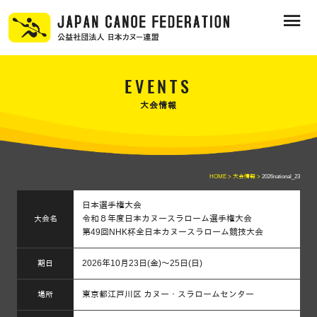
EVENTS
大会情報
HOME >
大会情報 >
2026national_23
日本選手権大会
令和８年度日本カヌースラローム選手権大会
大会名
第49回NHK杯全日本カヌースラローム競技大会
2026年10月23日(金)～25日(日)
期日
東京都江戸川区 カヌー・スラロームセンター
場所