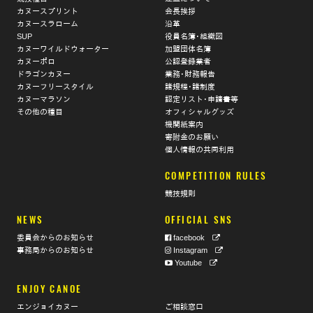
カヌースプリント
会長挨拶
カヌースラローム
沿革
SUP
役員名簿･組織図
カヌーワイルドウォーター
加盟団体名簿
カヌーポロ
公認登録業者
ドラゴンカヌー
業務･財務報告
カヌーフリースタイル
諸規程･諸制度
カヌーマラソン
認定リスト･申請書等
その他の種目
オフィシャルグッズ
機関紙案内
寄附金のお願い
個人情報の共同利用
COMPETITION RULES
競技規則
NEWS
OFFICIAL SNS
委員会からのお知らせ
facebook
事務局からのお知らせ
Instagram
Youtube
ENJOY CANOE
エンジョイカヌー
ご相談窓口