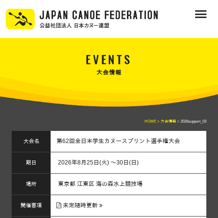
EVENTS
大会情報
HOME >
大会情報 >
2026support_03
第62回全日本学生カヌースプリント選手権大会
大会名
2026年8月25日(火) ～30日(日)
期日
東京都 江東区 海の森水上競技場
場所
未定随時更新
開催要項