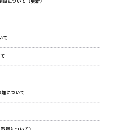
の創設について（更新）
いて
いて
プン参加について
 取得について）