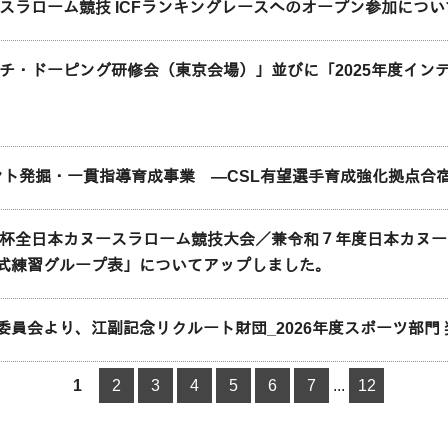
ースラローム競技 ICFランキングレースへのオープン参加につい
アンチ・ドーピング研修会（東京会場）」並びに「2025年度イ
タレント発掘・一貫指導育成事業 ―CSL有望選手育成強化拠点
K杯全日本カヌースラローム競技大会／兼令和７年度日本カヌ
式練習グループ表」についてアップしました。
委員会より、江副記念リクルート財団_2026年度スポーツ部門
1
2
3
4
5
6
7
...
12