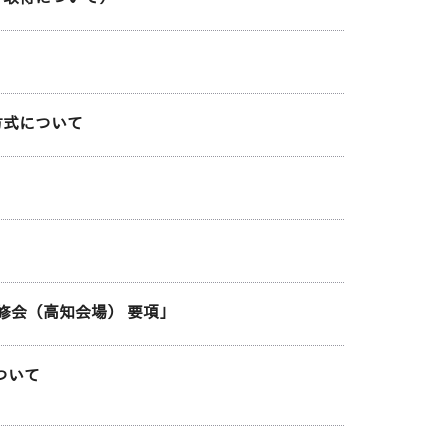
方式について
修会（高知会場） 要項」
ついて