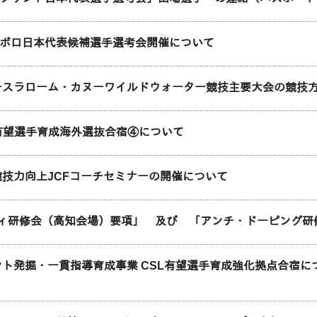
ヌーポロ日本代表候補選手選考会開催について
カヌースラローム・カヌーワイルドウォーター競技主要大会の競技
SL有望選手育成海外選抜合宿④について
際競技力向上JCFコーチセミナーの開催について
ィ研修会（高知会場）要項」 及び 「アンチ・ドーピング研
レント発掘・一貫指導育成事業 CSL有望選手育成強化拠点合宿に