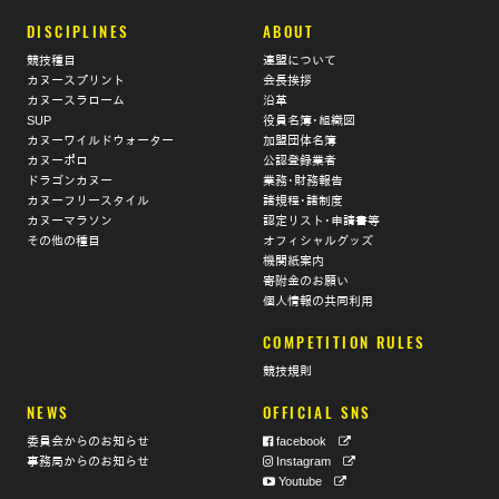
DISCIPLINES
ABOUT
競技種目
連盟について
カヌースプリント
会長挨拶
カヌースラローム
沿革
SUP
役員名簿･組織図
カヌーワイルドウォーター
加盟団体名簿
カヌーポロ
公認登録業者
ドラゴンカヌー
業務･財務報告
カヌーフリースタイル
諸規程･諸制度
カヌーマラソン
認定リスト･申請書等
その他の種目
オフィシャルグッズ
機関紙案内
寄附金のお願い
個人情報の共同利用
COMPETITION RULES
競技規則
NEWS
OFFICIAL SNS
委員会からのお知らせ
facebook
事務局からのお知らせ
Instagram
Youtube