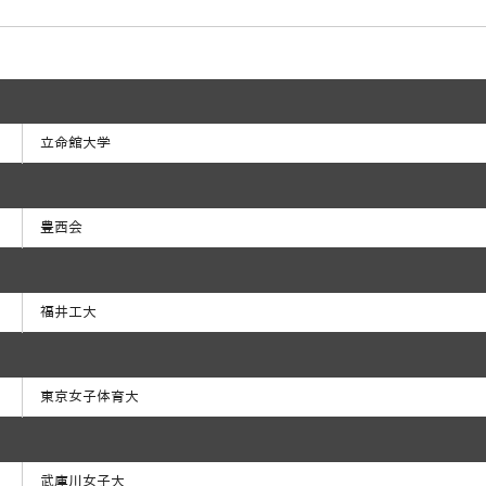
立命館大学
豊西会
福井工大
東京女子体育大
武庫川女子大