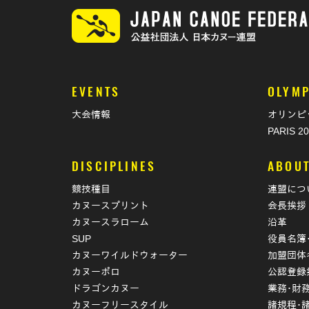
EVENTS
OLYMP
大会情報
オリンピ
PARIS 2
DISCIPLINES
ABOU
競技種目
連盟につ
カヌースプリント
会長挨拶
カヌースラローム
沿革
SUP
役員名簿
カヌーワイルドウォーター
加盟団体
カヌーポロ
公認登録
ドラゴンカヌー
業務･財
カヌーフリースタイル
諸規程･