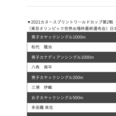
▼2021カヌースプリントワールドカップ第2
（東京オリンピック世界出場枠最終選考会）日
男子カヤックシングル1000m
松代 龍治
男子カナディアンシングル1000m
八角 周平
男子カヤックシングル200m
三浦 伊織
女子カヤックシングル500m
多田羅 英花