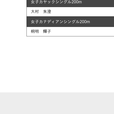
女子カヤックシングル200m
大村 朱澄
女子カナディアンシングル200m
桐明 輝子