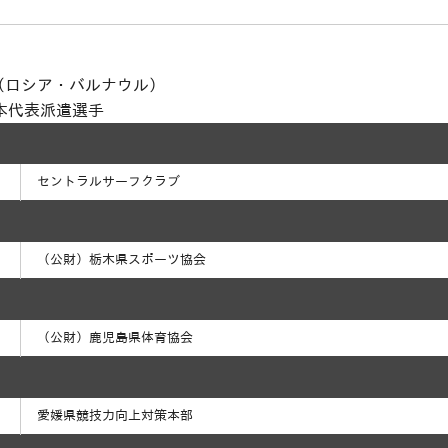
戦（ロシア・バルナウル）
本代表派遣選手
セントラルサーフクラブ
（公財）栃木県スポーツ協会
（公財）鹿児島県体育協会
愛媛県競技力向上対策本部