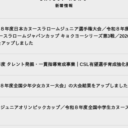
新着情報
８年度日本カヌースラロームジュニア選手権大会／令和８年
ヌースラロームジャパンカップ キョクヨーシリーズ第3戦／20
をアップしました
6年度 タレント発掘・一貫指導育成事業｜CSL有望選手育成強化
８年度全国少年少女カヌー大会」の大会結果をアップしました
Cジュニアオリンピックカップ／令和８年度全国中学生カヌー