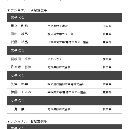
▼ナショナル A指定選手
男子 K-1
足立 和也
ヤマネ鉄工建設
山口県
田中 雄己
駿河台大学カヌー部
岐阜県
武藤 裕亮
日本体育大学/青梅市カヌー協会
東京都
男子 C-1
羽根田 卓也
ミキハウス
愛知県
佐々木 将汰
万六建設株式会社
秋田県
女子 K-1
矢澤 亜季
昭和飛行機都市開発株式会社
佐賀県
伊藤 くるみ
早稲田大学/青梅市カヌー協会
東京都
女子 C-1
三島 廉
万六建設株式会社
秋田県
▼ナショナル B指定選手
男子 K-1