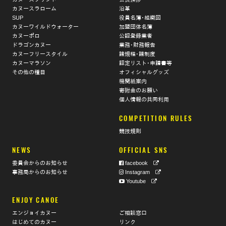
カヌースラローム
沿革
SUP
役員名簿･組織図
カヌーワイルドウォーター
加盟団体名簿
カヌーポロ
公認登録業者
ドラゴンカヌー
業務･財務報告
カヌーフリースタイル
諸規程･諸制度
カヌーマラソン
認定リスト･申請書等
その他の種目
オフィシャルグッズ
機関紙案内
寄附金のお願い
個人情報の共同利用
COMPETITION RULES
競技規則
NEWS
OFFICIAL SNS
委員会からのお知らせ
facebook
事務局からのお知らせ
Instagram
Youtube
ENJOY CANOE
エンジョイカヌー
ご相談窓口
はじめてのカヌー
リンク