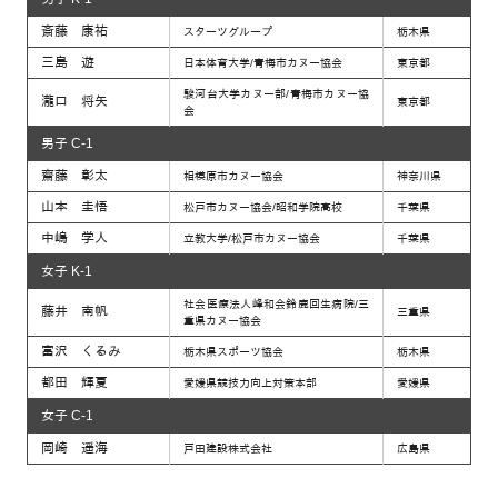
斎藤 康祐
スターツグループ
栃木県
三島 遊
日本体育大学/青梅市カヌー協会
東京都
駿河台大学カヌー部/青梅市カヌー協
瀧口 将矢
東京都
会
男子 C-1
齋藤 彰太
相模原市カヌー協会
神奈川県
山本 圭悟
松戸市カヌー協会/昭和学院高校
千葉県
中嶋 学人
立教大学/松戸市カヌー協会
千葉県
女子 K-1
社会医療法人峰和会鈴鹿回生病院/三
藤井 南帆
三重県
重県カヌー協会
富沢 くるみ
栃木県スポーツ協会
栃木県
都田 輝夏
愛媛県競技力向上対策本部
愛媛県
女子 C-1
岡崎 遥海
戸田建設株式会社
広島県