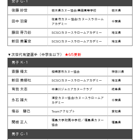
女子 Ｃ-１
後藤 紗世
栃木県カヌー協会/黒磯高等学校
栃木県
佐倉市カヌー協会/カヌースラローム
田中 羽音
千葉県
アカデミー
藤田 芽乃彩
SCSC/カヌースラロームアカデミー
埼玉県
新田 美蒼空
SCSC/カヌースラロームアカデミー
埼玉県
▼次世代有望選手（中学生以下）
★6/5更新
男子 Ｋ-１
斎藤 脩太
相模原市カヌー協会
神奈川県
新田 美梛杜
SCSC/カヌースラロームアカデミー
埼玉県
有我 太志
中津川ジュニアカヌークラブ
岐阜県
浦安カヌー協会/カヌースラロームア
永石 雄大
千葉県
カデミー
塩谷 碧己
Teamアクセプト
愛知県
福島大学附属中学校／福島県カヌー
関根 正人
福島県
協会
男子 Ｃ-１