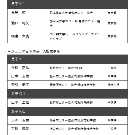
男子 K-1
三島 遊
日本体育大学/青梅市カヌー協会
東京都
駿河台大学カヌー部/青梅市カヌー協
瀧口 将矢
東京都
会
国士舘大学/チームコンセプトカヤッ
禰寝 大亮
東京都
ククラブ
▼ジュニア日本代表 A指定選手
男子 K-1
今川 亮汰
松戸市カヌー協会/MFCC
千葉県
山本 圭悟
松戸市カヌー協会/昭和学院高校
千葉県
齋藤 徹平
相模原市カヌー協会/橋本高等学校
神奈川県
男子 C-1
山本 圭悟
松戸市カヌー協会/昭和学院高校
千葉県
女子 K-1
長洲 百香
佐倉市カヌー協会/市立習志野高校
千葉県
吉川 颯姫
浦安市カヌー協会/昭和学院高等学校
千葉県