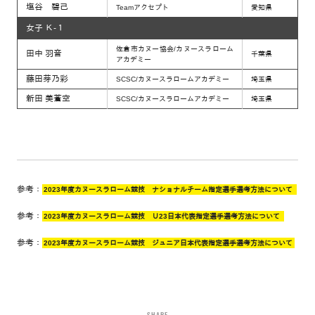
塩谷 碧己
Teamアクセプト
愛知県
女子 Ｋ-１
佐倉市カヌー協会/カヌースラローム
田中 羽音
千葉県
アカデミー
藤田芽乃彩
SCSC/カヌースラロームアカデミー
埼玉県
新田 美蒼空
SCSC/カヌースラロームアカデミー
埼玉県
参考：
2023年度カヌースラローム競技 ナショナルチーム指定選手選考方法について
参考：
2023年度カヌースラローム競技 Ｕ23日本代表指定選手選考方法について
参考：
2023年度カヌースラローム競技 ジュニア日本代表指定選手選考方法について
SHARE