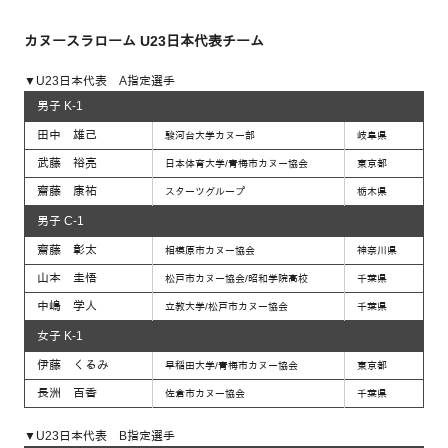
カヌースラローム U23日本代表チーム
▼U23日本代表 A指定選手
男子 K-1
田中 雄己
駿河台大学カヌー部
岐阜県
武藤 裕亮
日本体育大学/青梅市カヌー協会
東京都
齋藤 康祐
スターツグループ
栃木県
男子 C-1
齋藤 彰太
相模原市カヌー協会
神奈川県
山本 圭悟
松戸市カヌー協会/昭和学院高校
千葉県
中嶋 学人
立教大学/松戸市カヌー協会
千葉県
女子 K-1
伊藤 くるみ
早稲田大学/青梅市カヌー協会
東京都
長洲 百香
佐倉市カヌー協会
千葉県
▼U23日本代表 B指定選手