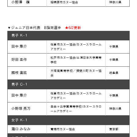
小野澤 嶺
相模原市カヌー協会
神奈川県
▼ジュニア日本代表 B指定選手
★6/2更新
男子 Ｋ-１
佐倉市カヌー協会/カヌースラローム
田中 隼介
千葉県
アカデミー
松戸市カヌー協会/土浦日本大学高等
好田 圭作
千葉県
学校
大垣南高等学校／揖斐川町カヌー協
國枝 直紘
岐阜県
会
男子 Ｃ-１
佐倉市カヌー協会/カヌースラローム
田中 隼介
千葉県
アカデミー
自由ヶ丘学園高等学校/カヌースラロ
小野塚 亮万
神奈川県
ームアカデミー
女子 Ｋ-１
瀧口 みなみ
青梅市カヌー協会
東京都