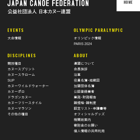
HOME
EVENTS
OLYMPIC PARALYMPIC
大会情報
オリンピック情報
PARIS 2024
DISCIPLINES
ABOUT
競技種目
連盟について
カヌースプリント
会長挨拶
カヌースラローム
沿革
SUP
役員名簿･組織図
カヌーワイルドウォーター
加盟団体名簿
カヌーポロ
公認登録業者
ドラゴンカヌー
業務･財務報告
カヌーフリースタイル
諸規程･諸制度
カヌーマラソン
認定リスト･申請書等
その他の種目
オフィシャルグッズ
機関紙案内
寄附金のお願い
個人情報の共同利用