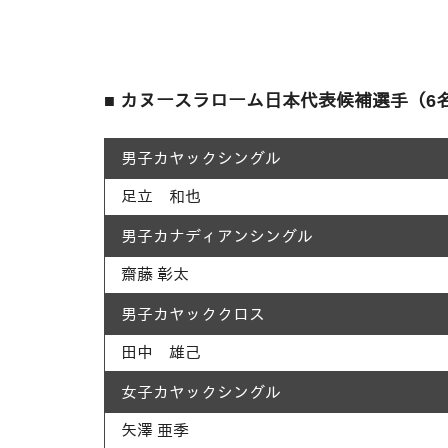
■ カヌースラローム日本代表候補選手（6
男子カヤックシングル
足立 和也
男子カナディアンシングル
齋藤 彰太
男子カヤッククロス
田中 雄己
女子カヤックシングル
矢澤 亜季