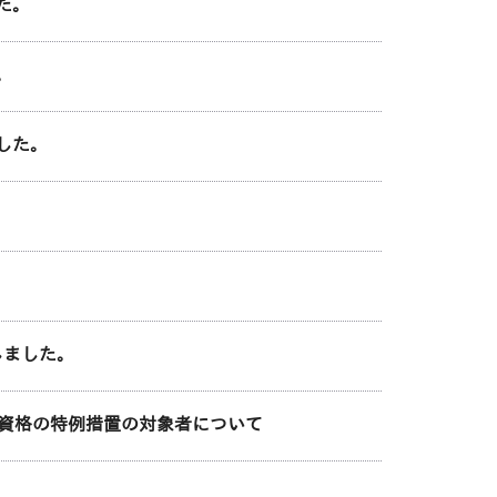
た。
。
した。
。
しました。
加資格の特例措置の対象者について