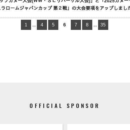
カップカヌー大会(ＷＷ・ＳＬリハーサル大会)」と「2025カヌ
ヌースラロームジャパンカップ 第２戦」の大会要項をアップしまし
1
...
4
5
6
7
8
...
35
OFFICIAL SPONSOR