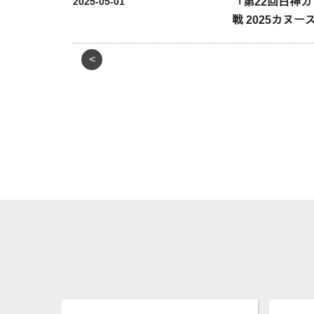
「第22回白神
2025-05-01
戦 2025カ
<