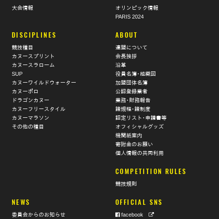
大会情報
オリンピック情報
PARIS 2024
DISCIPLINES
ABOUT
競技種目
連盟について
カヌースプリント
会長挨拶
カヌースラローム
沿革
SUP
役員名簿･組織図
カヌーワイルドウォーター
加盟団体名簿
カヌーポロ
公認登録業者
ドラゴンカヌー
業務･財務報告
カヌーフリースタイル
諸規程･諸制度
カヌーマラソン
認定リスト･申請書等
その他の種目
オフィシャルグッズ
機関紙案内
寄附金のお願い
個人情報の共同利用
COMPETITION RULES
競技規則
NEWS
OFFICIAL SNS
委員会からのお知らせ
facebook