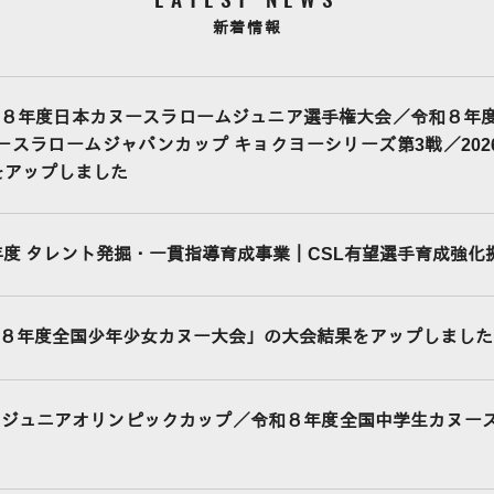
新着情報
８年度日本カヌースラロームジュニア選手権大会／令和８年
ヌースラロームジャパンカップ キョクヨーシリーズ第3戦／20
をアップしました
6年度 タレント発掘・一貫指導育成事業｜CSL有望選手育成強化
８年度全国少年少女カヌー大会」の大会結果をアップしました
Cジュニアオリンピックカップ／令和８年度全国中学生カヌー