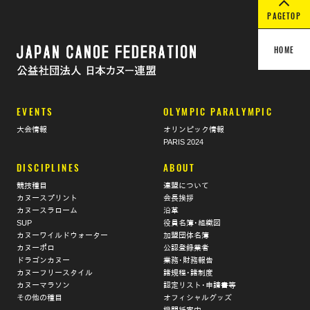
PAGETOP
HOME
EVENTS
OLYMPIC PARALYMPIC
大会情報
オリンピック情報
PARIS 2024
DISCIPLINES
ABOUT
競技種目
連盟について
カヌースプリント
会長挨拶
カヌースラローム
沿革
SUP
役員名簿･組織図
カヌーワイルドウォーター
加盟団体名簿
カヌーポロ
公認登録業者
ドラゴンカヌー
業務･財務報告
カヌーフリースタイル
諸規程･諸制度
カヌーマラソン
認定リスト･申請書等
その他の種目
オフィシャルグッズ
機関紙案内