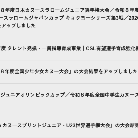
８年度日本カヌースラロームジュニア選手権大会／令和８年
ヌースラロームジャパンカップ キョクヨーシリーズ第3戦／20
をアップしました
6年度 タレント発掘・一貫指導育成事業｜CSL有望選手育成強化
８年度全国少年少女カヌー大会」の大会結果をアップしました
Cジュニアオリンピックカップ／令和８年度全国中学生カヌー
26 カヌースプリントジュニア・U23世界選手権大会」の大会