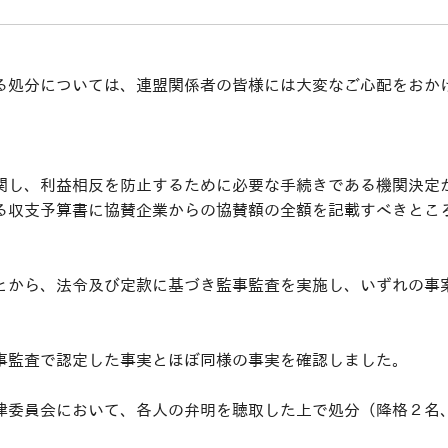
る処分については、連盟関係者の皆様には大変なご心配をおか
関し、利益相反を防止するために必要な手続きである機関決定
る収支予算書に協賛企業からの協賛額の全額を記載すべきとこ
とから、法令及び定款に基づき監事監査を実施し、いずれの事
事監査で認定した事実とほぼ同様の事実を確認しました。
律委員会において、各人の弁明を聴取した上で処分（降格２名
。