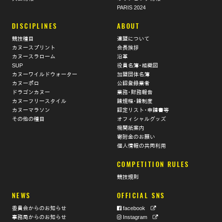
PARIS 2024
DISCIPLINES
ABOUT
競技種目
連盟について
カヌースプリント
会長挨拶
カヌースラローム
沿革
SUP
役員名簿･組織図
カヌーワイルドウォーター
加盟団体名簿
カヌーポロ
公認登録業者
ドラゴンカヌー
業務･財務報告
カヌーフリースタイル
諸規程･諸制度
カヌーマラソン
認定リスト･申請書等
その他の種目
オフィシャルグッズ
機関紙案内
寄附金のお願い
個人情報の共同利用
COMPETITION RULES
競技規則
NEWS
OFFICIAL SNS
委員会からのお知らせ
facebook
事務局からのお知らせ
Instagram