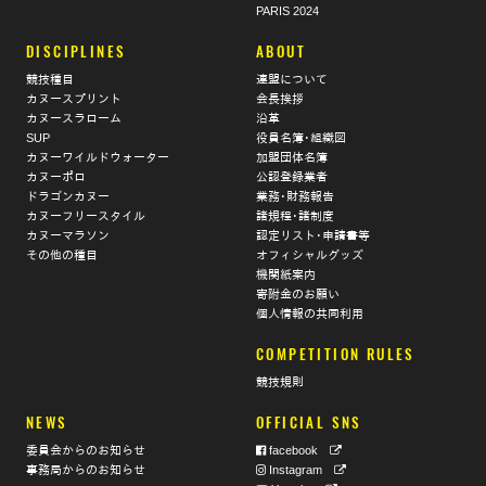
PARIS 2024
DISCIPLINES
ABOUT
競技種目
連盟について
カヌースプリント
会長挨拶
カヌースラローム
沿革
SUP
役員名簿･組織図
カヌーワイルドウォーター
加盟団体名簿
カヌーポロ
公認登録業者
ドラゴンカヌー
業務･財務報告
カヌーフリースタイル
諸規程･諸制度
カヌーマラソン
認定リスト･申請書等
その他の種目
オフィシャルグッズ
機関紙案内
寄附金のお願い
個人情報の共同利用
COMPETITION RULES
競技規則
NEWS
OFFICIAL SNS
委員会からのお知らせ
facebook
事務局からのお知らせ
Instagram