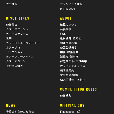
大会情報
オリンピック情報
PARIS 2024
DISCIPLINES
ABOUT
競技種目
連盟について
カヌースプリント
会長挨拶
カヌースラローム
沿革
SUP
役員名簿･組織図
カヌーワイルドウォーター
加盟団体名簿
カヌーポロ
公認登録業者
ドラゴンカヌー
業務･財務報告
カヌーフリースタイル
諸規程･諸制度
カヌーマラソン
認定リスト･申請書等
その他の種目
オフィシャルグッズ
機関紙案内
寄附金のお願い
個人情報の共同利用
COMPETITION RULES
競技規則
NEWS
OFFICIAL SNS
委員会からのお知らせ
facebook