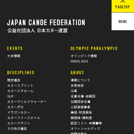
PAGETOP
HOME
EVENTS
OLYMPIC PARALYMPIC
大会情報
オリンピック情報
PARIS 2024
DISCIPLINES
ABOUT
競技種目
連盟について
カヌースプリント
会長挨拶
カヌースラローム
沿革
SUP
役員名簿･組織図
カヌーワイルドウォーター
加盟団体名簿
カヌーポロ
公認登録業者
ドラゴンカヌー
業務･財務報告
カヌーフリースタイル
諸規程･諸制度
カヌーマラソン
認定リスト･申請書等
その他の種目
オフィシャルグッズ
機関紙案内